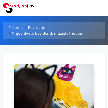
Home
Recreatie
Vrije Inloop: beeldend, muziek, theater