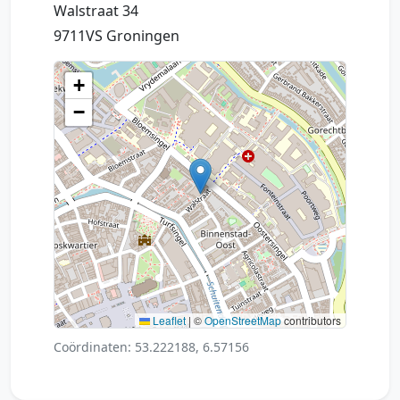
Walstraat 34
9711VS Groningen
+
−
Leaflet
|
©
OpenStreetMap
contributors
Coördinaten: 53.222188, 6.57156