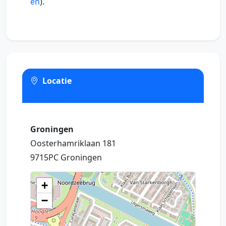
en
).
Locatie
Volledig scherm
Groningen
Oosterhamriklaan 181
9715PC Groningen
+
−