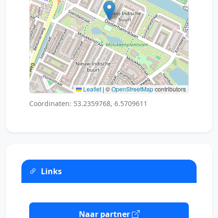
Leaflet
|
©
OpenStreetMap
contributors
Coördinaten: 53.2359768, 6.5709611
Links
Naar partner